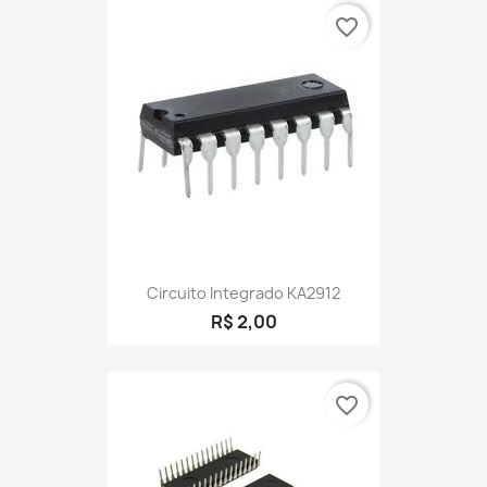
favorite_border
Circuito Integrado KA2912
R$ 2,00
favorite_border