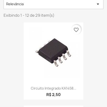

Relevância
Exibindo 1 - 12 de 29 item(s)
favorite_border
Circuito Integrado KA1458...
R$ 2,50