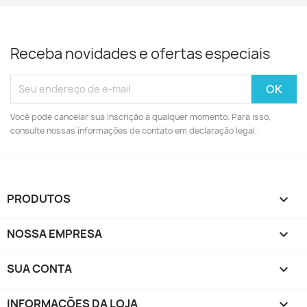
Receba novidades e ofertas especiais
Você pode cancelar sua inscrição a qualquer momento. Para isso,
consulte nossas informações de contato em declaração legal.
PRODUTOS

NOSSA EMPRESA

SUA CONTA

INFORMAÇÕES DA LOJA
keyboard_arrow_down