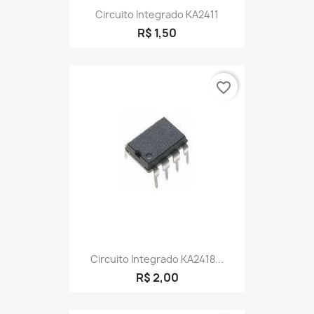
Circuito Integrado KA2411
R$ 1,50
favorite_border
Circuito Integrado KA2418...
R$ 2,00