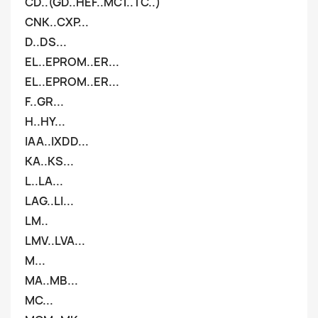
CD..(GD..HEF..MC1..TC..)
CNK..CXP...
D..DS...
EL..EPROM..ER...
EL..EPROM..ER...
F..GR...
H..HY...
IAA..IXDD...
KA..KS...
L..LA...
LAG..LI...
LM..
LMV..LVA...
M...
MA..MB...
MC...