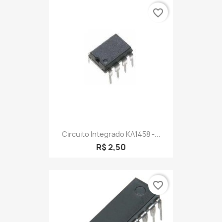
favorite_border
Circuito Integrado KA1458 -...
R$ 2,50
favorite_border