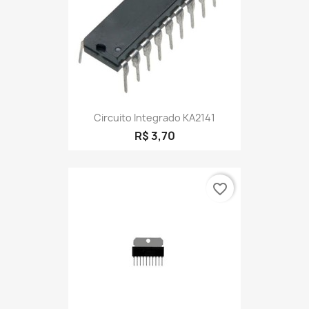
Circuito Integrado KA2141
R$ 3,70
favorite_border