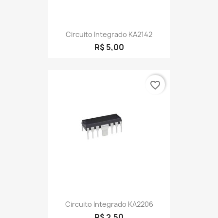
Circuito Integrado KA2142
R$ 5,00
favorite_border
Circuito Integrado KA2206
R$ 2,50