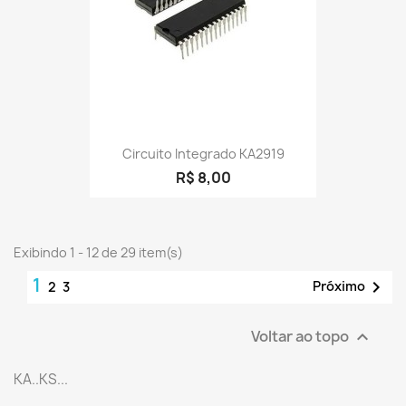
Circuito Integrado KA2919
R$ 8,00
Exibindo 1 - 12 de 29 item(s)
1

Próximo
2
3
Voltar ao topo

KA..KS...