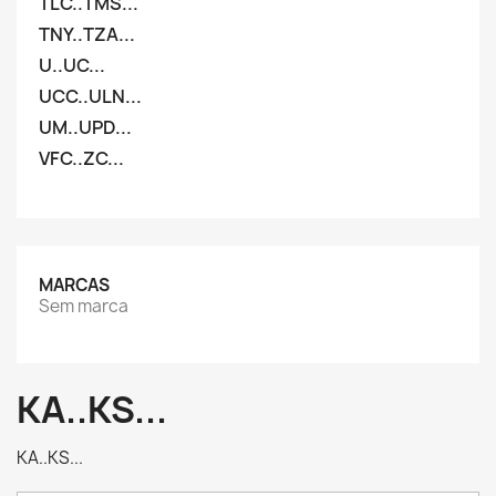
TLC..TMS...
TNY..TZA...
U..UC...
UCC..ULN...
UM..UPD...
VFC..ZC...
MARCAS
Sem marca
KA..KS...
KA..KS...