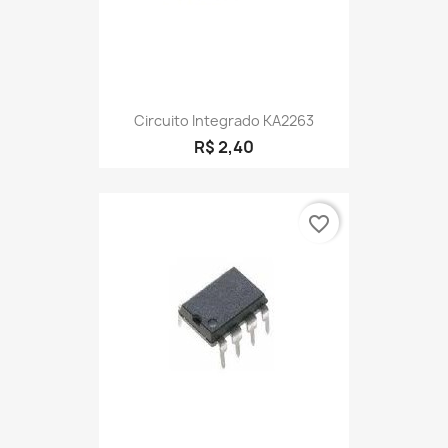
Circuito Integrado KA2263
R$ 2,40
favorite_border