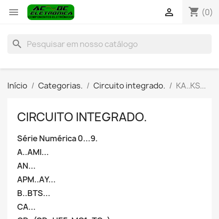
shopping_cart


(0)
search
Início
Categorias.
Circuito integrado.
KA..KS...
CIRCUITO INTEGRADO.
Série Numérica 0...9.
A..AMI...
AN...
APM..AY...
B..BTS...
CA...