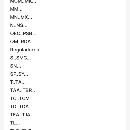
MCM..MK...
MM...
MN..MX...
N..NS...
OEC..PSB...
QM..RDA...
Reguladores.
S..SMC...
SN...
SP..SY...
T..TA...
TAA..TBP...
TC..TCMT
TD..TDA...
TEA..TJA...
TL...