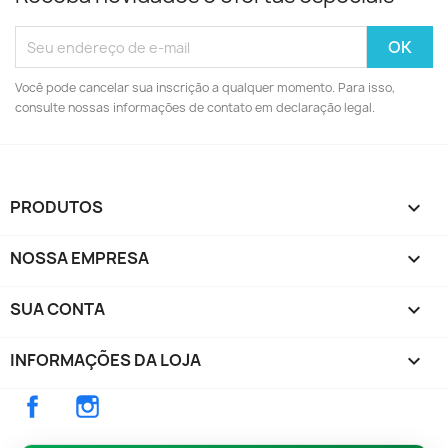
Você pode cancelar sua inscrição a qualquer momento. Para isso,
consulte nossas informações de contato em declaração legal.
PRODUTOS

NOSSA EMPRESA

SUA CONTA

INFORMAÇÕES DA LOJA
keyboard_arrow_down
Facebook
Instagram