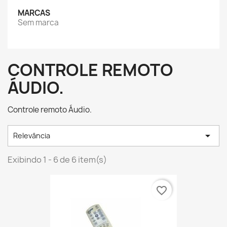
MARCAS
Sem marca
CONTROLE REMOTO
ÁUDIO.
Controle remoto Áudio.

Relevância
Exibindo 1 - 6 de 6 item(s)
favorite_border