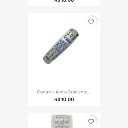
favorite_border
Controle Áudio Gradiente...
R$ 10,00
favorite_border