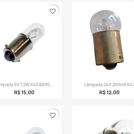
favorite_border
Visualização rápida
Visualização rápid


mpada 6V 1,2W K45 BA9S...
Lâmpada 24V 200mA K4
R$ 15,00
R$ 12,00
favorite_border