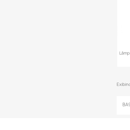
Lâmp
Exibind
BA9