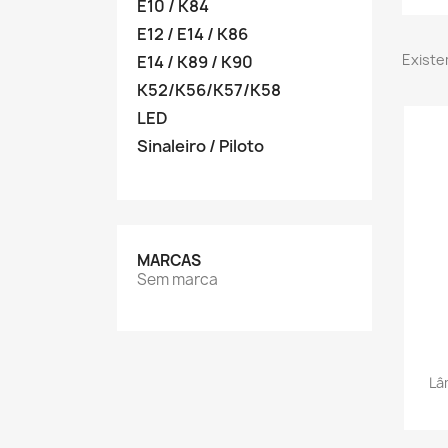
E10 / K84
E12 / E14 / K86
Existe
E14 / K89 / K90
K52/K56/K57/K58
LED
Sinaleiro / Piloto
MARCAS
Sem marca
Lâ