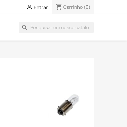
shopping_cart

Carrinho
(0)
Entrar
search