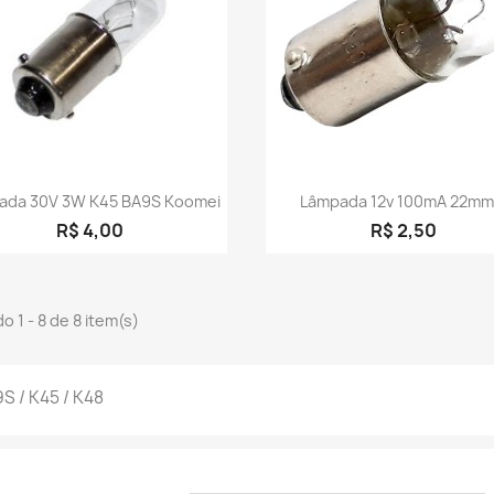
Visualização rápida
Visualização rápid


ada 30V 3W K45 BA9S Koomei
Lâmpada 12v 100mA 22mm.
R$ 4,00
R$ 2,50
o 1 - 8 de 8 item(s)
S / K45 / K48