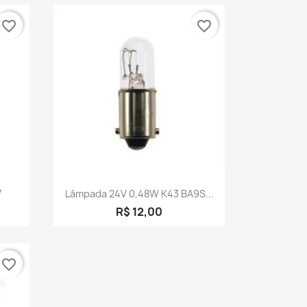
favorite_border
favorite_border
a
Visualização rápida

7
Lâmpada 24V 0,48W K43 BA9S...
R$ 12,00
favorite_border