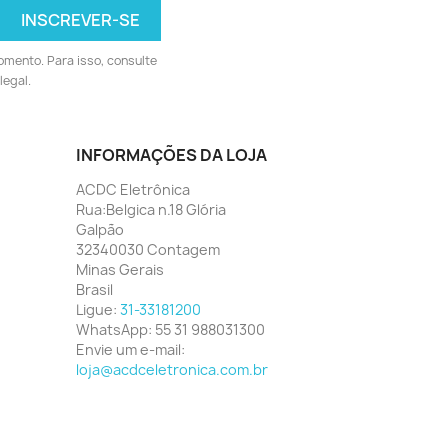
omento. Para isso, consulte
legal.
INFORMAÇÕES DA LOJA
ACDC Eletrônica
Rua:Belgica n.18 Glória
Galpão
32340030 Contagem
Minas Gerais
Brasil
Ligue:
31-33181200
WhatsApp:
55 31 988031300
Envie um e-mail:
loja@acdceletronica.com.br