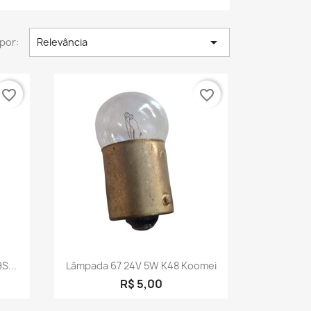

por:
Relevância
favorite_border
favorite_border
a
Visualização rápida

S...
Lâmpada 67 24V 5W K48 Koomei
R$ 5,00