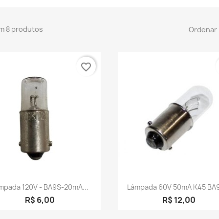
m 8 produtos
Ordenar 
favorite_border
Visualização rápida
Visualização rápid


mpada 120V - BA9S-20mA...
Lâmpada 60V 50mA K45 BA9
R$ 6,00
R$ 12,00