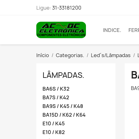
Ligue:
31-33181200
INDICE.
FER
Início
Categorias.
Led´s/Lâmpadas
B
LÂMPADAS.
BA9
BA6S / K32
BA7S / K42
BA9S / K45 / K48
BA15D / K62 / K64
E10 / K45
E10 / K82