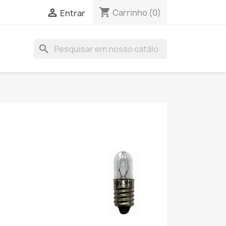
shopping_cart

Carrinho
(0)
Entrar
search