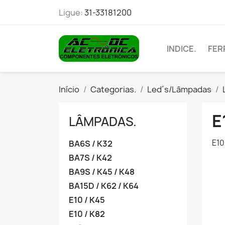
Ligue:
31-33181200
INDICE.
FER
Início
Categorias.
Led´s/Lâmpadas
E
LÂMPADAS.
E10
BA6S / K32
BA7S / K42
BA9S / K45 / K48
BA15D / K62 / K64
E10 / K45
E10 / K82