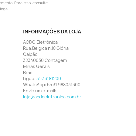
omento. Para isso, consulte
legal.
INFORMAÇÕES DA LOJA
ACDC Eletrônica
Rua:Belgica n.18 Glória
Galpão
32340030 Contagem
Minas Gerais
Brasil
Ligue:
31-33181200
WhatsApp:
55 31 988031300
Envie um e-mail:
loja@acdceletronica.com.br