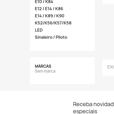
E10 / K84
E12 / E14 / K86
E14 / K89 / K90
K52/K56/K57/K58
LED
Sinaleiro / Piloto
MARCAS
E10
Sem marca
Receba novidad
especiais