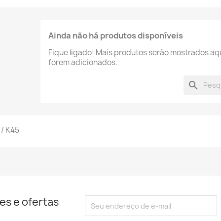
Ainda não há produtos disponíveis
Fique ligado! Mais produtos serão mostrados aq
forem adicionados.
search
 / K45
es e ofertas