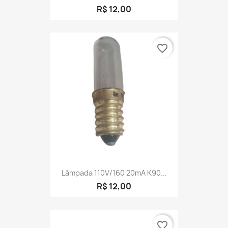
R$ 12,00
favorite_border
Lâmpada 110V/160 20mA K90...
R$ 12,00
favorite_border