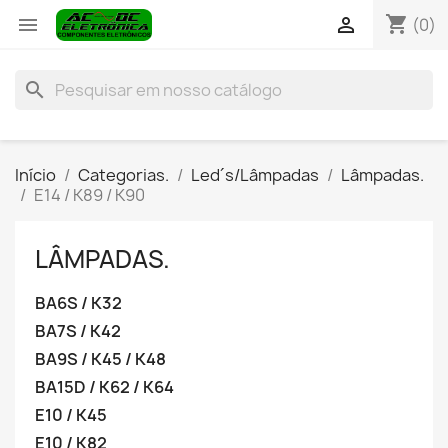
shopping_cart


(0)
search
Início
Categorias.
Led´s/Lâmpadas
Lâmpadas.
E14 / K89 / K90
LÂMPADAS.
BA6S / K32
BA7S / K42
BA9S / K45 / K48
BA15D / K62 / K64
E10 / K45
E10 / K82