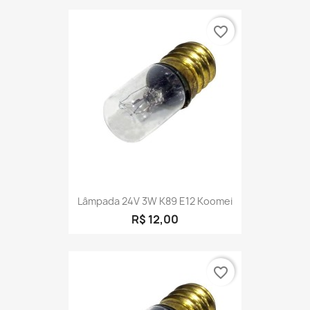
favorite_border
Lâmpada 24V 3W K89 E12 Koomei
R$ 12,00
favorite_border