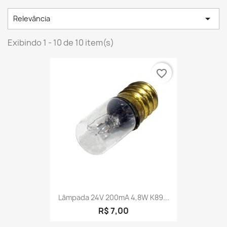

Relevância
Exibindo 1 - 10 de 10 item(s)
favorite_border
Lâmpada 24V 200mA 4,8W K89...
R$ 7,00