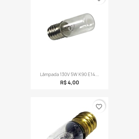
Lâmpada 130V 5W K90 E14...
R$ 4,00
favorite_border