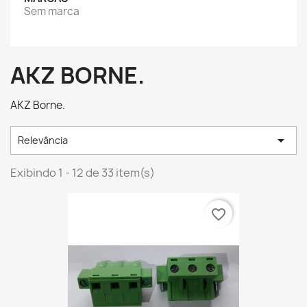
Sem marca
AKZ BORNE.
AKZ Borne.

Relevância
Exibindo 1 - 12 de 33 item(s)
favorite_border