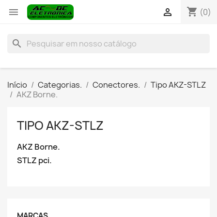
shopping_cart


(0)
search
Início
Categorias.
Conectores.
Tipo AKZ-STLZ
AKZ Borne.
TIPO AKZ-STLZ
AKZ Borne.
STLZ pci.
MARCAS