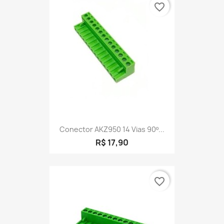
favorite_border
Conector AKZ950 14 Vias 90º...
R$ 17,90
favorite_border