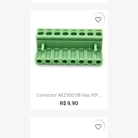
favorite_border
Conector AKZ950 08 Vias 90º...
R$ 9,90
favorite_border