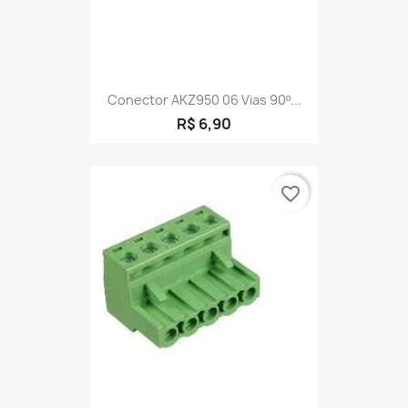
Conector AKZ950 06 Vias 90º...
R$ 6,90
favorite_border