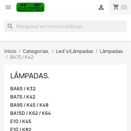
shopping_cart


(0)
search
Início
Categorias.
Led´s/Lâmpadas
Lâmpadas.
BA7S / K42
LÂMPADAS.
BA6S / K32
BA7S / K42
BA9S / K45 / K48
BA15D / K62 / K64
E10 / K45
E10 / K82