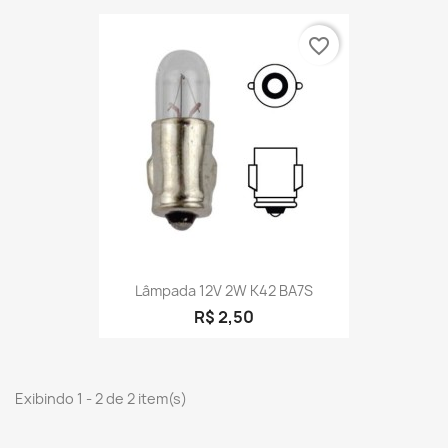
favorite_border
Lâmpada 12V 2W K42 BA7S
R$ 2,50
Exibindo 1 - 2 de 2 item(s)