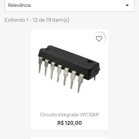

Relevância
Exibindo 1 - 12 de 19 item(s)
favorite_border
Circuito Integrado VFC32KP
R$ 120,00