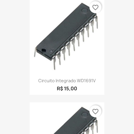
favorite_border
Circuito Integrado WD1691V
R$ 15,00
favorite_border