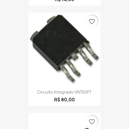
favorite_border
Circuito Integrado VN750PT
R$ 80,00
favorite_border