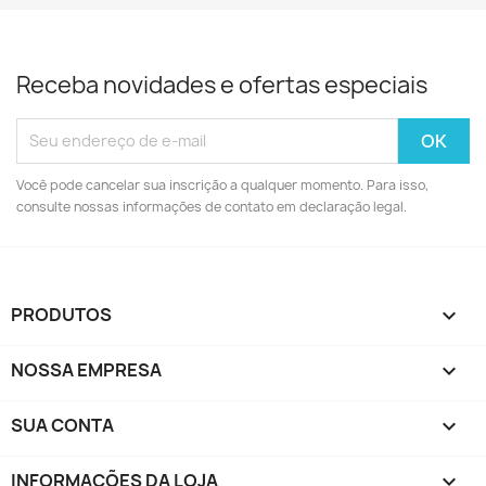
Receba novidades e ofertas especiais
Você pode cancelar sua inscrição a qualquer momento. Para isso,
consulte nossas informações de contato em declaração legal.
PRODUTOS

NOSSA EMPRESA

SUA CONTA

INFORMAÇÕES DA LOJA
keyboard_arrow_down