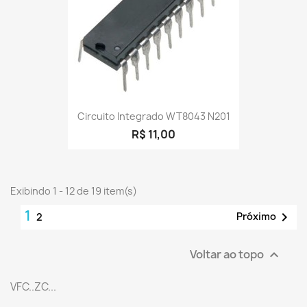
Circuito Integrado WT8043 N201
R$ 11,00
Exibindo 1 - 12 de 19 item(s)
1

Próximo
2
Voltar ao topo

VFC..ZC...