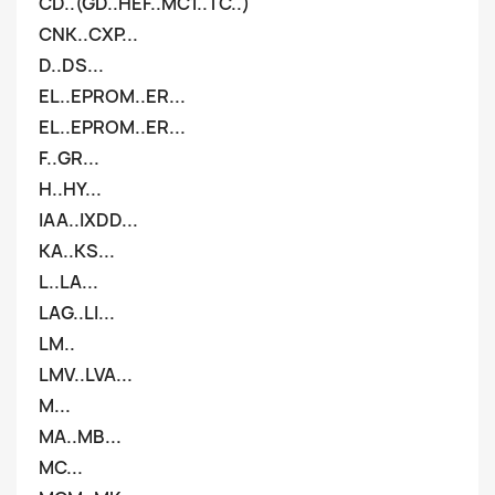
CD..(GD..HEF..MC1..TC..)
CNK..CXP...
D..DS...
EL..EPROM..ER...
EL..EPROM..ER...
F..GR...
H..HY...
IAA..IXDD...
KA..KS...
L..LA...
LAG..LI...
LM..
LMV..LVA...
M...
MA..MB...
MC...