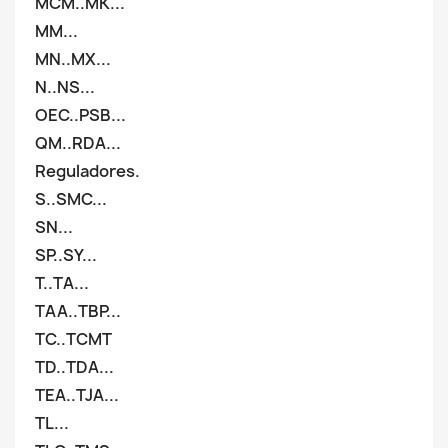
MCM..MK...
MM...
MN..MX...
N..NS...
OEC..PSB...
QM..RDA...
Reguladores.
S..SMC...
SN...
SP..SY...
T..TA...
TAA..TBP...
TC..TCMT
TD..TDA...
TEA..TJA...
TL...