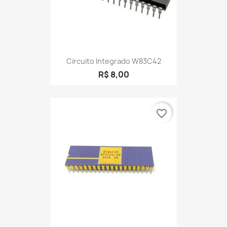
Circuito Integrado W83C42
R$ 8,00
favorite_border