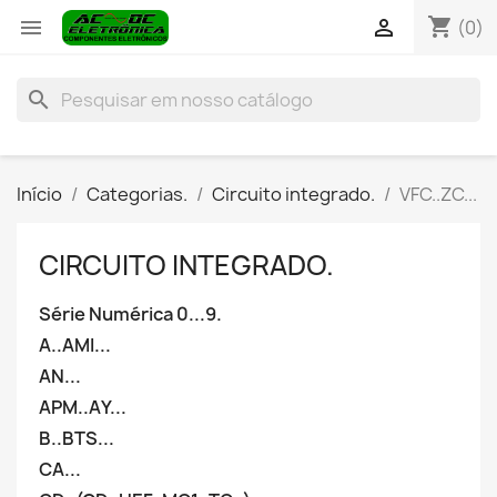
shopping_cart


(0)
search
Início
Categorias.
Circuito integrado.
VFC..ZC...
CIRCUITO INTEGRADO.
Série Numérica 0...9.
A..AMI...
AN...
APM..AY...
B..BTS...
CA...