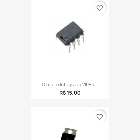
favorite_border
Circuito Integrado VIPER...
R$ 15,00
favorite_border