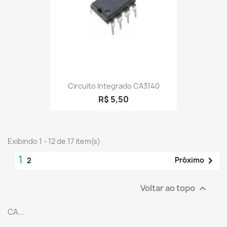
Circuito Integrado CA3140
R$ 5,50
Exibindo 1 - 12 de 17 item(s)
1

Próximo
2
Voltar ao topo

CA...