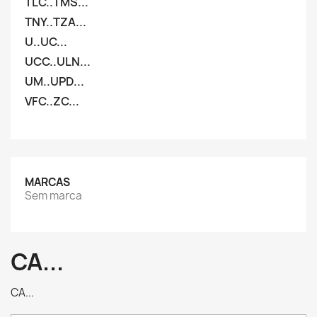
TLC..TMS...
TNY..TZA...
U..UC...
UCC..ULN...
UM..UPD...
VFC..ZC...
MARCAS
Sem marca
CA...
CA...