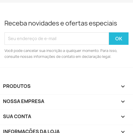
Receba novidades e ofertas especiais
Você pode cancelar sua inscrição a qualquer momento. Para isso,
consulte nossas informações de contato em declaração legal.
PRODUTOS

NOSSA EMPRESA

SUA CONTA

INFORMAÇÕES DA LOJA
keyboard_arrow_down