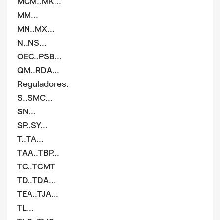
MCM..MK...
MM...
MN..MX...
N..NS...
OEC..PSB...
QM..RDA...
Reguladores.
S..SMC...
SN...
SP..SY...
T..TA...
TAA..TBP...
TC..TCMT
TD..TDA...
TEA..TJA...
TL...