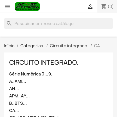
shopping_cart


(0)
search
Início
Categorias.
Circuito integrado.
CA...
CIRCUITO INTEGRADO.
Série Numérica 0...9.
A..AMI...
AN...
APM..AY...
B..BTS...
CA...