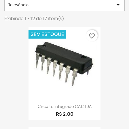

Relevância
Exibindo 1 - 12 de 17 item(s)
SEM ESTOQUE
favorite_border
Circuito Integrado CA1310A
R$ 2,00