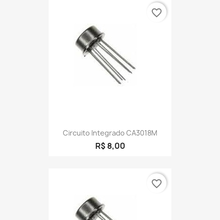
favorite_border
Circuito Integrado CA3018M
R$ 8,00
favorite_border