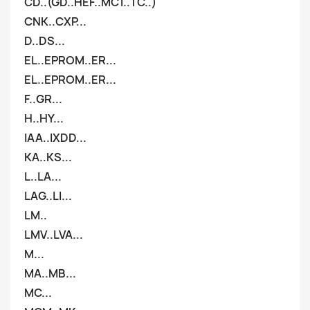
CD..(GD..HEF..MC1..TC..)
CNK..CXP...
D..DS...
EL..EPROM..ER...
EL..EPROM..ER...
F..GR...
H..HY...
IAA..IXDD...
KA..KS...
L..LA...
LAG..LI...
LM..
LMV..LVA...
M...
MA..MB...
MC...