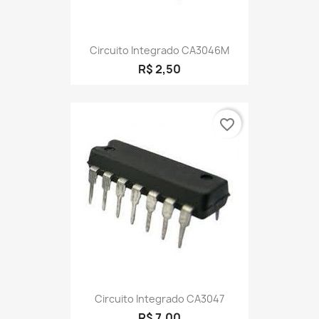
Circuito Integrado CA3046M
R$ 2,50
favorite_border
Circuito Integrado CA3047
R$ 7,00