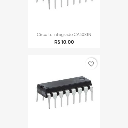
Circuito Integrado CA3081N
R$ 10,00
favorite_border