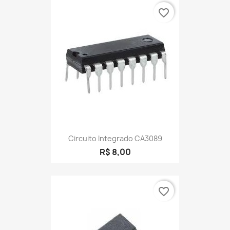
favorite_border
Circuito Integrado CA3089
R$ 8,00
favorite_border